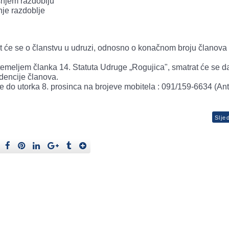
šnjem razdoblju
nje razdoblje
at će se o članstvu u udruzi, odnosno o konačnom broju članova
temeljem članka 14. Statuta Udruge „Rogujica", smatrat će se d
idencije članova.
e do utorka 8. prosinca na brojeve mobitela : 091/159-6634 (An
Slje