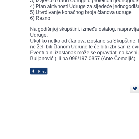
3) Izvješće o radu Udruge u proteklom jednogodi
4) Plan aktivnosti Udruge za sljedeće jednogodiš
5) Utvrđivanje konačnog broja članova udruge
6) Razno
Na godišnjoj skupštini, između ostalog, raspravlj
Udruge.
Ukoliko netko od članova izostane sa Skupštine, 
ne želi biti članom Udruge te će biti izbrisan iz ev
Eventualni izostanak može se opravdati najkasnij
Buljanović ) ili na 098/197-0857 (Ante Čemeljić).
Pret