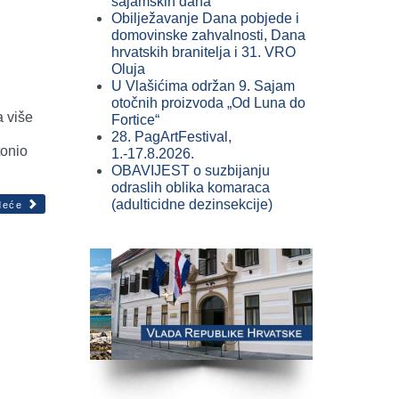
sajamskih dana
Obilježavanje Dana pobjede i
domovinske zahvalnosti, Dana
hrvatskih branitelja i 31. VRO
Oluja
U Vlašićima održan 9. Sajam
otočnih proizvoda „Od Luna do
a više
Fortice“
28. PagArtFestival,
tonio
1.-17.8.2026.
OBAVIJEST o suzbijanju
odraslih oblika komaraca
(adulticidne dezinsekcije)
deće