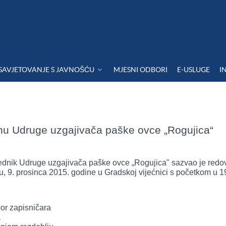
SAVJETOVANJE S JAVNOŠĆU
MJESNI ODBORI
E-USLUGE
I
nu Udruge uzgajivača paške ovce „Rogujica“
jednik Udruge uzgajivača paške ovce „Rogujica" sazvao je redo
u, 9. prosinca 2015. godine u Gradskoj vijećnici s početkom u 1
bor zapisničara
a