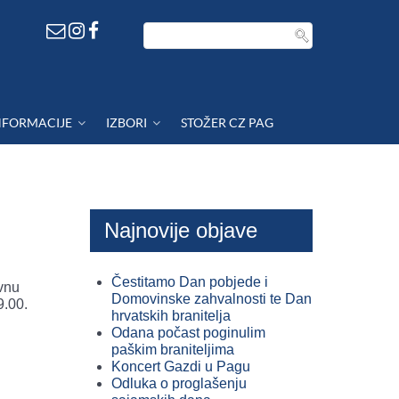
NFORMACIJE
IZBORI
STOŽER CZ PAG
Najnovije objave
Čestitamo Dan pobjede i
vnu
Domovinske zahvalnosti te Dan
9.00.
hrvatskih branitelja
Odana počast poginulim
paškim braniteljima
Koncert Gazdi u Pagu
Odluka o proglašenju