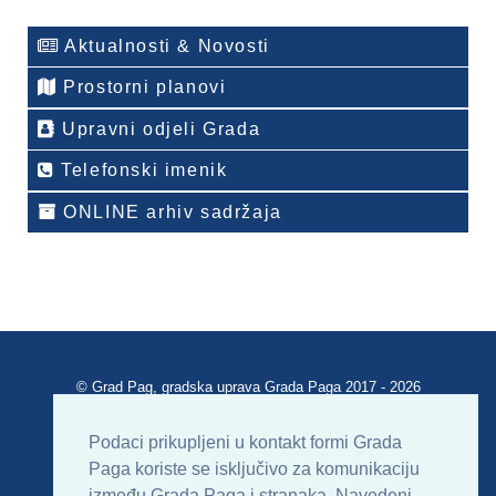
Aktualnosti & Novosti
Prostorni planovi
Upravni odjeli Grada
Telefonski imenik
ONLINE arhiv sadržaja
© Grad Pag, gradska uprava Grada Paga 2017 - 2026
Verzija portala V 2.00
Podaci prikupljeni u kontakt formi Grada
Paga koriste se isključivo za komunikaciju
Uvjeti korištenja
Impressum
Kontakt
između Grada Paga i stranaka. Navedeni