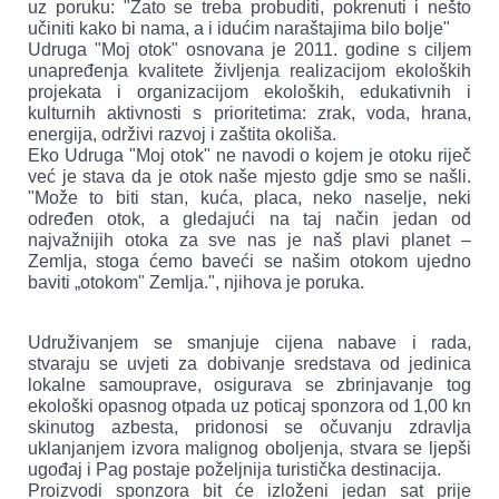
uz poruku: "Zato se treba probuditi, pokrenuti i nešto
učiniti kako bi nama, a i idućim naraštajima bilo bolje"
Udruga "Moj otok" osnovana je 2011. godine s ciljem
unapređenja kvalitete življenja realizacijom ekoloških
projekata i organizacijom ekoloških, edukativnih i
kulturnih aktivnosti s prioritetima: zrak, voda, hrana,
energija, održivi razvoj i zaštita okoliša.
Eko Udruga "Moj otok" ne navodi o kojem je otoku riječ
već je stava da je otok naše mjesto gdje smo se našli.
"Može to biti stan, kuća, placa, neko naselje, neki
određen otok, a gledajući na taj način jedan od
najvažnijih otoka za sve nas je naš plavi planet –
Zemlja, stoga ćemo baveći se našim otokom ujedno
baviti „otokom" Zemlja.", njihova je poruka.
Udruživanjem se smanjuje cijena nabave i rada,
stvaraju se uvjeti za dobivanje sredstava od jedinica
lokalne samouprave, osigurava se zbrinjavanje tog
ekološki opasnog otpada uz poticaj sponzora od 1,00 kn
skinutog azbesta, pridonosi se očuvanju zdravlja
uklanjanjem izvora malignog oboljenja, stvara se ljepši
ugođaj i Pag postaje poželjnija turistička destinacija.
Proizvodi sponzora bit će izloženi jedan sat prije