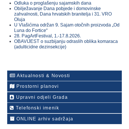
Odluka o proglašenju sajamskih dana
Obilježavanje Dana pobjede i domovinske
zahvalnosti, Dana hrvatskih branitelja i 31. VRO
Oluja
U Vlašićima održan 9. Sajam otočnih proizvoda „Od
Luna do Fortice“
28. PagArtFestival, 1.-17.8.2026.
OBAVIJEST o suzbijanju odraslih oblika komaraca
(adulticidne dezinsekcije)
Aktualnosti & Novosti
Prostorni planovi
Upravni odjeli Grada
Telefonski imenik
ONLINE arhiv sadržaja