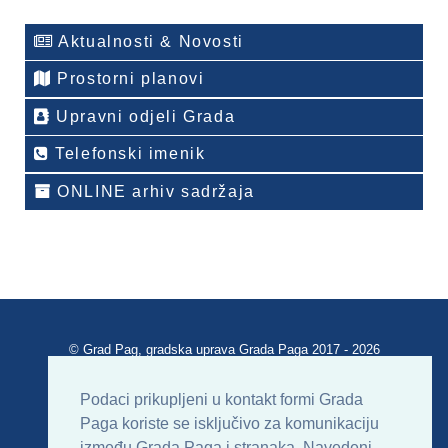
Aktualnosti & Novosti
Prostorni planovi
Upravni odjeli Grada
Telefonski imenik
ONLINE arhiv sadržaja
© Grad Pag, gradska uprava Grada Paga 2017 - 2026
Verzija portala V 2.00
Podaci prikupljeni u kontakt formi Grada
Paga koriste se isključivo za komunikaciju
Uvjeti korištenja
Impressum
Kontakt
između Grada Paga i stranaka. Navedeni