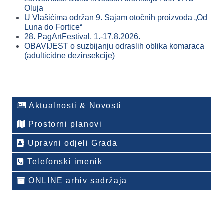
Oluja
U Vlašićima održan 9. Sajam otočnih proizvoda „Od
Luna do Fortice“
28. PagArtFestival, 1.-17.8.2026.
OBAVIJEST o suzbijanju odraslih oblika komaraca
(adulticidne dezinsekcije)
Aktualnosti & Novosti
Prostorni planovi
Upravni odjeli Grada
Telefonski imenik
ONLINE arhiv sadržaja