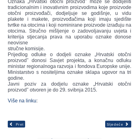
Oznaka „Hrvatski otočni proizvod" može se dodijeliti
tradicionalnim i inovativnim proizvodima koje proizvode
otočni proizvođači, dodjeljuje se godišnje, u vidu
plakete i makete, proizvođačima koji imaju sjedište
tvrtke na otocima i koji nominirane proizvode izrađuju na
otocima. Stručno mišljenje o zadovoljavanju uvjeta i
kriterija stjecanja prava na uporabu oznake donose
neovisne
stručne komisije.
Prijedlog odluke o dodjeli oznake „Hrvatski otočni
proizvod" donosi Savjet projekta, a konačnu odluku
ministar regionalnoga razvoja i fondova Europske unije.
Ministarstvo s nositeljima oznake sklapa ugovor na tri
godine.
Javni poziv za dodjelu oznake „Hrvatski otočni
proizvod" otvoren je do 29. svibnja 2015.
Više na linku
:
Pret
Sljedeće