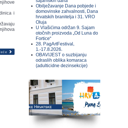
sajamskih dana
 njihove
Obilježavanje Dana pobjede i
domovinske zahvalnosti, Dana
dinica i
hrvatskih branitelja i 31. VRO
Oluja
državaju
U Vlašićima održan 9. Sajam
njihova
otočnih proizvoda „Od Luna do
Fortice“
28. PagArtFestival,
1.-17.8.2026.
deće
OBAVIJEST o suzbijanju
odraslih oblika komaraca
(adulticidne dezinsekcije)