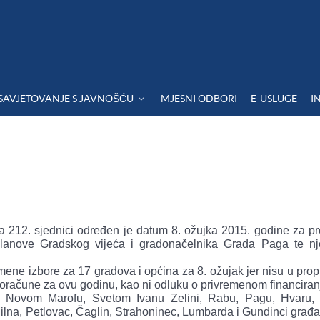
SAVJETOVANJE S JAVNOŠĆU
MJESNI ODBORI
E-USLUGE
I
 212. sjednici određen je datum 8. ožujka 2015. godine za p
članove Gradskog vijeća i gradonačelnika Grada Paga te n
emene izbore za 17 gradova i općina za 8. ožujak jer nisu u pr
oračune za ovu godinu, kao ni odluku o privremenom financiran
 Novom Marofu, Svetom Ivanu Zelini, Rabu, Pagu, Hvaru,
Milna, Petlovac, Čaglin, Strahoninec, Lumbarda i Gundinci građa