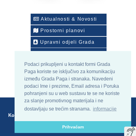
Aktualnosti & Novosti
Prostorni planovi
Upravni odjeli Grada
Telefonski imenik
Podaci prikupljeni u kontakt formi Grada
ONLINE arhiv sadržaja
Paga koriste se isključivo za komunikaciju
između Grada Paga i stranaka. Navedeni
podaci Ime i prezime, Email adresa i Poruka
pohranjeni su u web sustavu te se ne koriste
za slanje promotivnog materijala i ne
dostavljaju se trećim stranama.
informacije
Kontakt
Sitemap
RSS
Prihvaćam