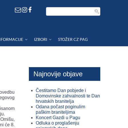
NFORMACIJE
IZBORI
STOŽER CZ PAG
Najnovije objave
Čestitamo Dan pobjede i
rovedbu
Domovinske zahvalnosti te Dan
jegovog
hrvatskih branitelja
Odana počast poginulim
opisanom
paškim braniteljima
ju.
Koncert Gazdi u Pagu
 Omišu,
Odluka o proglašenju
ni će 8.