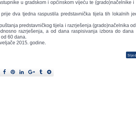
zastupnike u gradskom i općinskom vijeću te (grado)načelnike i
rije dva tjedna raspustila predstavnička tijela tih lokalnih je
puštanja predstavničkog tijela i razrješenja (grado)načelnika o
dnosno razrješenja, a od dana raspisivanja izbora do dana 
e od 60 dana.
veljače 2015. godine.
Slje