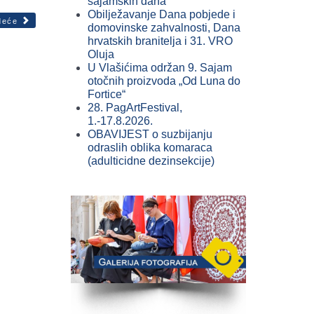
sajamskih dana
Obilježavanje Dana pobjede i
deće
domovinske zahvalnosti, Dana
hrvatskih branitelja i 31. VRO
Oluja
U Vlašićima održan 9. Sajam
otočnih proizvoda „Od Luna do
Fortice“
28. PagArtFestival,
1.-17.8.2026.
OBAVIJEST o suzbijanju
odraslih oblika komaraca
(adulticidne dezinsekcije)