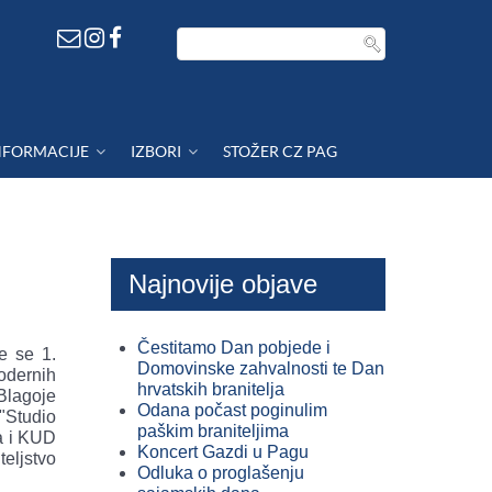
NFORMACIJE
IZBORI
STOŽER CZ PAG
Najnovije objave
Čestitamo Dan pobjede i
e se 1.
Domovinske zahvalnosti te Dan
odernih
hrvatskih branitelja
Blagoje
Odana počast poginulim
"Studio
paškim braniteljima
ća i KUD
Koncert Gazdi u Pagu
teljstvo
Odluka o proglašenju