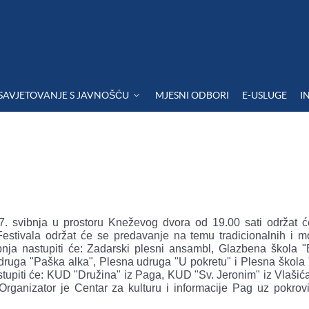
SAVJETOVANJE S JAVNOŠĆU
MJESNI ODBORI
E-USLUGE
I
7. svibnja u prostoru Kneževog dvora od 19.00 sati održat ć
Festivala održat će se predavanje na temu tradicionalnih i m
bnja nastupiti će: Zadarski plesni ansambl, Glazbena škola "
druga "Paška alka", Plesna udruga "U pokretu" i Plesna škola 
astupiti će: KUD "Družina" iz Paga, KUD "Sv. Jeronim" iz Vlaši
Organizator je Centar za kulturu i informacije Pag uz pokrovi