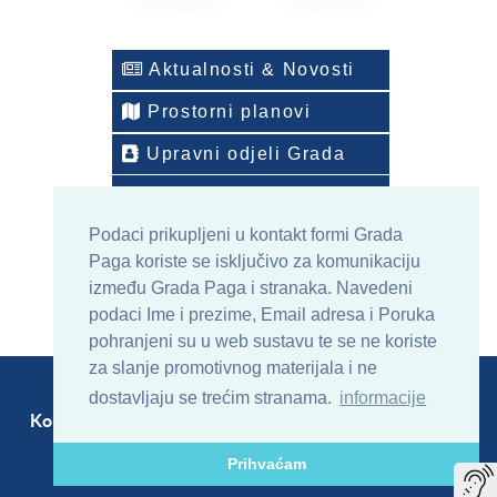
Aktualnosti & Novosti
Prostorni planovi
Upravni odjeli Grada
Telefonski imenik
Podaci prikupljeni u kontakt formi Grada
ONLINE arhiv sadržaja
Paga koriste se isključivo za komunikaciju
između Grada Paga i stranaka. Navedeni
podaci Ime i prezime, Email adresa i Poruka
pohranjeni su u web sustavu te se ne koriste
za slanje promotivnog materijala i ne
dostavljaju se trećim stranama.
informacije
Kontakt
Sitemap
RSS
Prihvaćam