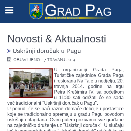
Novosti & Aktualnosti
Uskršnji doručak u Pagu
OBJAVLJENO: 17 TRAVANJ 2014
U organizaciji Grada Paga,
Turističke zajednice Grada Paga
i restorana Na Tale u nedjelju, 20.
travnja 2014. godine na trgu
Petra Krešimira IV. sa početkom
u 11:30 sati održati će se sada
već tradicionalni "Uskršnji doručak u Pagu".
U ponudi će se naći razne domaće delicije i poslastice
koje se tradicionalno spremaju u gradu Pagu povodom
uskršnjih blagdana. Ovim putem pozivamo sve građane
na zajedničko druženje uz "Uskršnji doručak". U slučaju
loših vremenskih prilika "Uskršnji doručak" održati će se