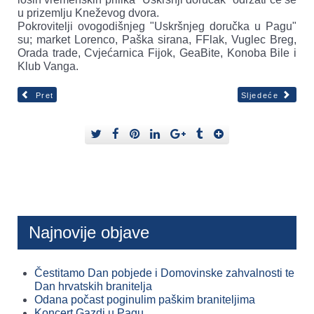
u prizemlju Kneževog dvora.
Pokrovitelji ovogodišnjeg "Uskršnjeg doručka u Pagu"
su; market Lorenco, Paška sirana, FFlak, Vuglec Breg,
Orada trade, Cvjećarnica Fijok, GeaBite, Konoba Bile i
Klub Vanga.
Pret
Sljedeće
Najnovije objave
Čestitamo Dan pobjede i Domovinske zahvalnosti te
Dan hrvatskih branitelja
Odana počast poginulim paškim braniteljima
Koncert Gazdi u Pagu