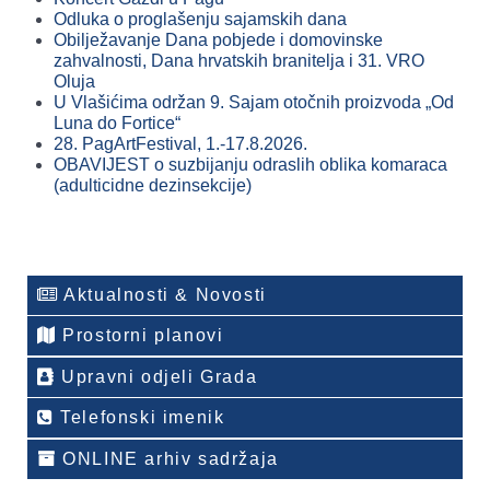
Odluka o proglašenju sajamskih dana
Obilježavanje Dana pobjede i domovinske
zahvalnosti, Dana hrvatskih branitelja i 31. VRO
Oluja
U Vlašićima održan 9. Sajam otočnih proizvoda „Od
Luna do Fortice“
28. PagArtFestival, 1.-17.8.2026.
OBAVIJEST o suzbijanju odraslih oblika komaraca
(adulticidne dezinsekcije)
Aktualnosti & Novosti
Prostorni planovi
Upravni odjeli Grada
Telefonski imenik
ONLINE arhiv sadržaja