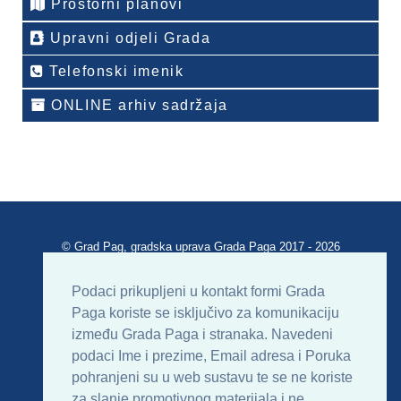
Prostorni planovi
Upravni odjeli Grada
Telefonski imenik
ONLINE arhiv sadržaja
© Grad Pag, gradska uprava Grada Paga 2017 - 2026
Verzija portala V 2.00
Podaci prikupljeni u kontakt formi Grada
Paga koriste se isključivo za komunikaciju
Uvjeti korištenja
Impressum
Kontakt
između Grada Paga i stranaka. Navedeni
podaci Ime i prezime, Email adresa i Poruka
Sitemap
RSS
pohranjeni su u web sustavu te se ne koriste
za slanje promotivnog materijala i ne