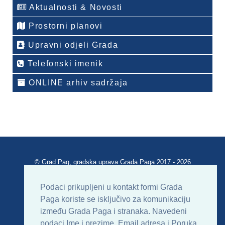
Aktualnosti & Novosti
Prostorni planovi
Upravni odjeli Grada
Telefonski imenik
ONLINE arhiv sadržaja
© Grad Pag, gradska uprava Grada Paga 2017 - 2026
Verzija portala V 2.00
Podaci prikupljeni u kontakt formi Grada
Paga koriste se isključivo za komunikaciju
Uvjeti korištenja
Impressum
Kontakt
između Grada Paga i stranaka. Navedeni
podaci Ime i prezime, Email adresa i Poruka