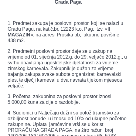
Grada Paga
1. Predmet zakupa je poslovni prostor koji se nalazi u
Gradu Pagu, na kat.č.br. 12223 k.o. Pag, tzv. «
II
MAGAZIN»,
na adresi Prosika bb, ukupne površine
438 m2.
2. Predmetni poslovni prostor daje se u zakup na
vrijeme od 01. siječnja 2012.g. do 29. veljače 2012.g., u
svrhu obavljanja ugostiteljske djelatnosti za vrijeme
zimskog karnevala. Zakupnik je dužan za vrijeme
trajanja zakupa svake subote organizirati karnevalski
ples, te dječji karneval u dva navrata tijekom mjeseca
veljače.
3. Početna zakupnina za poslovni prostor iznosi
5.000,00 kuna za cijelo razdoblje.
4. Sudionici u Natječaju dužni su položiti jamstvo za
ozbiljnost ponude u iznosu od 10% od ukupne početne
zakupnine. Uplata jamčevine vrši se u korist
PRORAČUNA GRADA PAGA, na žiro račun broj
2402006-1831600006 s pozivom na broj: 68 5738 –