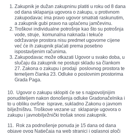
Zakupnik je dužan zakupninu platiti u roku od 8 dana
od dana sklapanja ugovora o zakupu, u protivnom
zakupodavac ima pravo ugovor smatrati raskunutim,
a zakupnik gubi pravo na uplaćenu jamčevinu.
Troškovi individualne potrošnje kao što su potrošnja
vode, struje, komunalna naknada i tekuće
održavanje prostora nisu predmet ugovorne cijene
već će ih zakupnik plaćati prema posebno
ispostavljenim računima.
Zakupodavac može otkazati Ugovor u svako doba, u
slučaju da zakupnik ne postupi skladu sa člankom
27. Zakona o zakupu i prodaji poslovnog prostora te
temeljem članka 23. Odluke o poslovnim prostorima
Grada Paga.
10. Ugovor o zakupu sklopiti će se s najpovoljnijim
ponuditeljem nakon donošenja odluke Gradonačelnika i
to u obliku ovršne isprave, sukladno Zakonu o javnom
bilježništvu. Troškove vezane uz sklapanje ugovora o
zakupu i javnobilježnički trošak snosi zakupnik.
11. Rok za podnošenje ponuda je 15 dana od dana
objave ovog Natječaja na web stranici i oglasnoj ploči