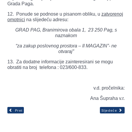
Grada Paga.
12. Ponude se podnose u pisanom obliku, u
zatvorenoj
omotnici
na slijedeću adresu:
GRAD PAG, Branimirova obala 1, 23 250 Pag, s
naznakom
“za zakup poslovnog prostora – II MAGAZIN”- ne
otvaraj”
13. Za dodatne informacije zainteresirani se mogu
obratiti na broj telefona : 023/600-833.
v.d. pročelnika:
Ana Šupraha v.r.
Pret
Sljedeće