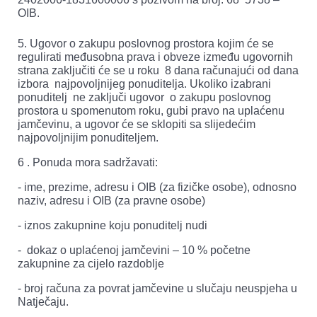
OIB.
5. Ugovor o zakupu poslovnog prostora kojim će se
regulirati međusobna prava i obveze između ugovornih
strana zaključiti će se u roku 8 dana računajući od dana
izbora najpovoljnijeg ponuditelja. Ukoliko izabrani
ponuditelj ne zaključi ugovor o zakupu poslovnog
prostora u spomenutom roku, gubi pravo na uplaćenu
jamčevinu, a ugovor će se sklopiti sa slijedećim
najpovoljnijim ponuditeljem.
6 . Ponuda mora sadržavati:
- ime, prezime, adresu i OIB (za fizičke osobe), odnosno
naziv, adresu i OIB (za pravne osobe)
- iznos zakupnine koju ponuditelj nudi
- dokaz o uplaćenoj jamčevini – 10 % početne
zakupnine za cijelo razdoblje
- broj računa za povrat jamčevine u slučaju neuspjeha u
Natječaju.