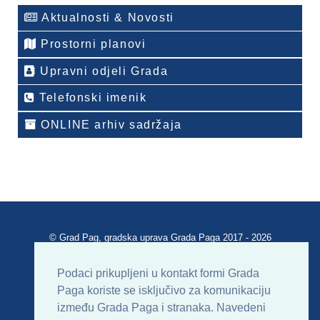
Aktualnosti & Novosti
Prostorni planovi
Upravni odjeli Grada
Telefonski imenik
ONLINE arhiv sadržaja
© Grad Pag, gradska uprava Grada Paga 2017 - 2026
Verzija portala V 2.00
Podaci prikupljeni u kontakt formi Grada
Paga koriste se isključivo za komunikaciju
Uvjeti korištenja
Impressum
Kontakt
između Grada Paga i stranaka. Navedeni