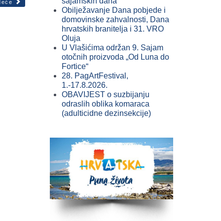
sajamskih dana
deće
Obilježavanje Dana pobjede i
domovinske zahvalnosti, Dana
hrvatskih branitelja i 31. VRO
Oluja
U Vlašićima održan 9. Sajam
otočnih proizvoda „Od Luna do
Fortice“
28. PagArtFestival,
1.-17.8.2026.
OBAVIJEST o suzbijanju
odraslih oblika komaraca
(adulticidne dezinsekcije)