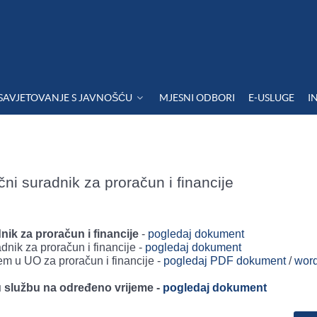
SAVJETOVANJE S JAVNOŠĆU
MJESNI ODBORI
E-USLUGE
I
čni suradnik za proračun i financije
nik za proračun i financije
-
pogledaj dokument
ik za proračun i financije -
pogledaj dokument
 u UO za proračun i financije -
pogledaj PDF dokument
/
wor
u službu na određeno vrijeme -
pogledaj dokument