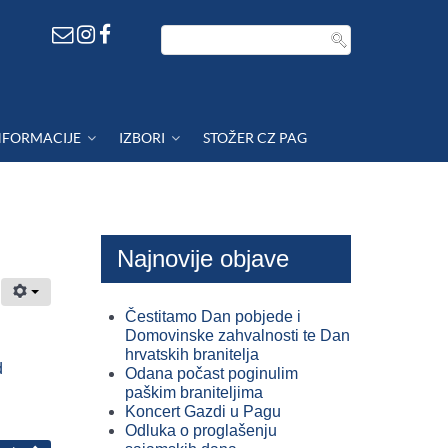
NFORMACIJE
IZBORI
STOŽER CZ PAG
Najnovije objave
Čestitamo Dan pobjede i
Domovinske zahvalnosti te Dan
hrvatskih branitelja
d
Odana počast poginulim
paškim braniteljima
Koncert Gazdi u Pagu
Odluka o proglašenju