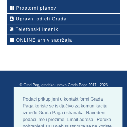
Prostorni planovi
Upravni odjeli Grada
Telefonski imenik
ONLINE arhiv sadržaja
© Grad Pag, gradska uprava Grada Paga 2017 - 2026
Verzija portala V 2.00
Podaci prikupljeni u kontakt formi Grada
Paga koriste se isključivo za komunikaciju
Uvjeti korištenja
Impressum
Kontakt
između Grada Paga i stranaka. Navedeni
podaci Ime i prezime, Email adresa i Poruka
Sitemap
RSS
pohranjeni su u web sustavu te se ne koriste