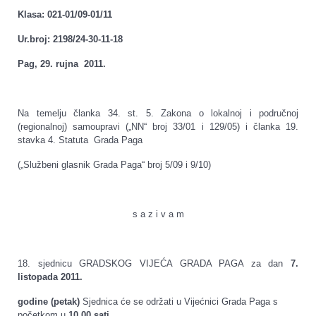
Klasa: 021-01/09-01/11
Ur.broj: 2198/24-30-11-18
Pag, 29. rujna 2011.
Na temelju članka 34. st. 5. Zakona o lokalnoj i područnoj
(regionalnoj) samoupravi („NN“ broj 33/01 i 129/05) i članka 19.
stavka 4. Statuta Grada Paga
(„Službeni glasnik Grada Paga“ broj 5/09 i 9/10)
s a z i v a m
18. sjednicu GRADSKOG VIJEĆA GRADA PAGA za dan
7.
listopada 2011.
godine (petak)
Sjednica će se održati u Vijećnici Grada Paga s
početkom u
10,00 sati
.