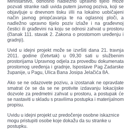
Ministarstvo, odnosno nadležno upravno tijelo može
pozvati stranke radi uvida putem javnog poziva, koji se
objavljuje u dnevnom tisku i/ili na lokalno uobičajeni
način javnog priopćavanja te na oglasnoj ploči, a
nadležno upravno tijelo poziv izlaže i na građevnoj
čestici ili građevini na koju se odnosi zahvat u prostoru
(članak 111. stavak 2. Zakona o prostornom uređenju i
gradnji).
Uvid u idejni projekt može se izvršiti dana 21. travnja
2011. godine (četvrtak) u 09,30 sati u službenim
prostorijama Upravnog odjela za provedbu dokumenata
prostornog uređenja i gradnje, Ispostave Pag Zadarske
županije, u Pagu, Ulica Bana Josipa Jelačića 8A.
Ako se ne odazovete pozivu, a izostanak ne opravdate
smatrat će se da se ne protivite izdavanju lokacijske
dozvole za predmetni zahvat u prostoru, a postupak će
se nastaviti u skladu s pravilima postupka i materijalnom
propisu.
Uvidu u idejni projekt uz predočenje osobne iskaznice
mogu pristupiti osobe koje dokažu da su stranke u
postupku.