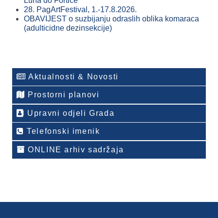
Luna do Fortice“
28. PagArtFestival, 1.-17.8.2026.
OBAVIJEST o suzbijanju odraslih oblika komaraca
(adulticidne dezinsekcije)
Aktualnosti & Novosti
Prostorni planovi
Upravni odjeli Grada
Telefonski imenik
ONLINE arhiv sadržaja