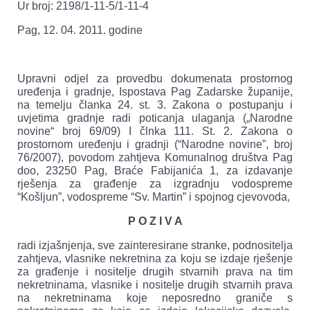
Ur broj: 2198/1-11-5/1-11-4
Pag, 12. 04. 2011. godine
Upravni odjel za provedbu dokumenata prostornog
uređenja i gradnje, Ispostava Pag Zadarske županije,
na temelju članka 24. st. 3. Zakona o postupanju i
uvjetima gradnje radi poticanja ulaganja („Narodne
novine“ broj 69/09) I člnka 111. St. 2. Zakona o
prostornom uređenju i gradnji (“Narodne novine”, broj
76/2007), povodom zahtjeva Komunalnog društva Pag
doo, 23250 Pag, Braće Fabijanića 1, za izdavanje
rješenja za građenje za izgradnju vodospreme
“Košljun”, vodospreme “Sv. Martin” i spojnog cjevovoda,
P O Z I V A
radi izjašnjenja, sve zainteresirane stranke, podnositelja
zahtjeva, vlasnike nekretnina za koju se izdaje rješenje
za građenje i nositelje drugih stvarnih prava na tim
nekretninama, vlasnike i nositelje drugih stvarnih prava
na nekretninama koje neposredno graniče s