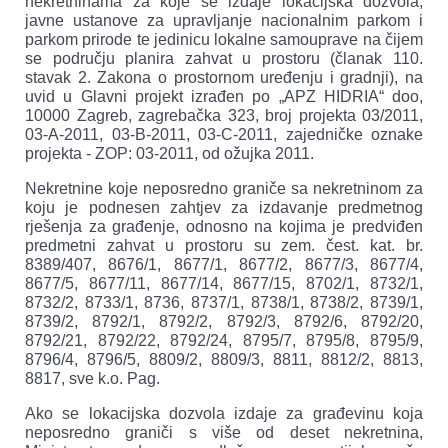
nekretninama za koje se izdaje lokacijska dozvola,
javne ustanove za upravljanje nacionalnim parkom i
parkom prirode te jedinicu lokalne samouprave na čijem
se području planira zahvat u prostoru (članak 110.
stavak 2. Zakona o prostornom uređenju i gradnji), na
uvid u Glavni projekt izrađen po „APZ HIDRIA“ doo,
10000 Zagreb, zagrebačka 323, broj projekta 03/2011,
03-A-2011, 03-B-2011, 03-C-2011, zajedničke oznake
projekta - ZOP: 03-2011, od ožujka 2011.
Nekretnine koje neposredno graniče sa nekretninom za
koju je podnesen zahtjev za izdavanje predmetnog
rješenja za građenje, odnosno na kojima je predviđen
predmetni zahvat u prostoru su zem. čest. kat. br.
8389/407, 8676/1, 8677/1, 8677/2, 8677/3, 8677/4,
8677/5, 8677/11, 8677/14, 8677/15, 8702/1, 8732/1,
8732/2, 8733/1, 8736, 8737/1, 8738/1, 8738/2, 8739/1,
8739/2, 8792/1, 8792/2, 8792/3, 8792/6, 8792/20,
8792/21, 8792/22, 8792/24, 8795/7, 8795/8, 8795/9,
8796/4, 8796/5, 8809/2, 8809/3, 8811, 8812/2, 8813,
8817, sve k.o. Pag.
Ako se lokacijska dozvola izdaje za građevinu koja
neposredno graniči s više od deset nekretnina,