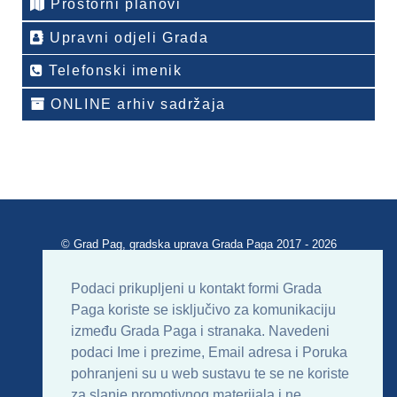
Prostorni planovi
Upravni odjeli Grada
Telefonski imenik
ONLINE arhiv sadržaja
© Grad Pag, gradska uprava Grada Paga 2017 - 2026
Verzija portala V 2.00
Podaci prikupljeni u kontakt formi Grada
Paga koriste se isključivo za komunikaciju
Uvjeti korištenja
Impressum
Kontakt
između Grada Paga i stranaka. Navedeni
podaci Ime i prezime, Email adresa i Poruka
Sitemap
RSS
pohranjeni su u web sustavu te se ne koriste
za slanje promotivnog materijala i ne