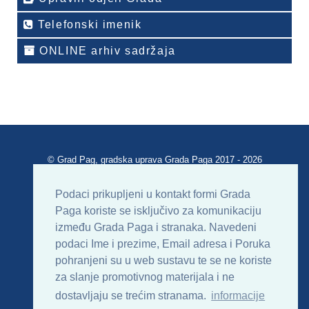
Telefonski imenik
ONLINE arhiv sadržaja
© Grad Pag, gradska uprava Grada Paga 2017 - 2026
Verzija portala V 2.00
Podaci prikupljeni u kontakt formi Grada
Paga koriste se isključivo za komunikaciju
Uvjeti korištenja
Impressum
Kontakt
između Grada Paga i stranaka. Navedeni
podaci Ime i prezime, Email adresa i Poruka
Sitemap
RSS
pohranjeni su u web sustavu te se ne koriste
za slanje promotivnog materijala i ne
dostavljaju se trećim stranama.
informacije