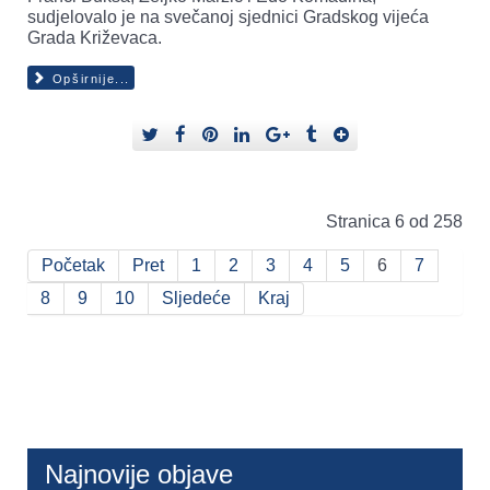
sudjelovalo je na svečanoj sjednici Gradskog vijeća
Grada Križevaca.
Opširnije...
Stranica 6 od 258
Početak
Pret
1
2
3
4
5
6
7
8
9
10
Sljedeće
Kraj
Najnovije objave