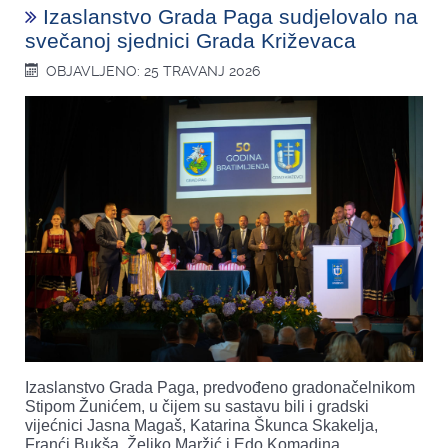
Izaslanstvo Grada Paga sudjelovalo na
svečanoj sjednici Grada Križevaca
OBJAVLJENO: 25 TRAVANJ 2026
Izaslanstvo Grada Paga, predvođeno gradonačelnikom
Stipom Žunićem, u čijem su sastavu bili i gradski
vijećnici Jasna Magaš, Katarina Škunca Skakelja,
Franći Bukša, Željko Maržić i Edo Komadina,