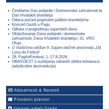
Čestitamo Dan pobjede i Domovinske zahvalnosti te
Dan hrvatskih branitelja
Odana počast poginulim paškim braniteljima
Koncert Gazdi u Pagu
Odluka o proglašenju sajamskih dana
Obilježavanje Dana pobjede i domovinske
zahvalnosti, Dana hrvatskih branitelja i 31. VRO
Oluja
U Vlašićima održan 9. Sajam otočnih proizvoda „Od
Luna do Fortice“
28. PagArtFestival, 1.-17.8.2026.
OBAVIJEST o suzbijanju odraslih oblika komaraca
(adulticidne dezinsekcije)
Aktualnosti & Novosti
Prostorni planovi
Upravni odjeli Grada