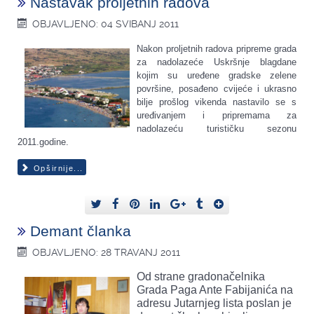
Nastavak proljetnih radova
OBJAVLJENO: 04 SVIBANJ 2011
Nakon proljetnih radova pripreme grada
za nadolazeće Uskršnje blagdane
kojim su uređene gradske zelene
površine, posađeno cvijeće i ukrasno
bilje prošlog vikenda nastavilo se s
uređivanjem i pripremama za
nadolazeću turističku sezonu
2011.godine.
Opširnije...
Demant članka
OBJAVLJENO: 28 TRAVANJ 2011
Od strane gradonačelnika
Grada Paga Ante Fabijanića na
adresu Jutarnjeg lista poslan je