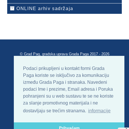
ONLINE arhiv sadržaja
© Grad Pag, gradska uprava Grada Paga 2017 - 2026
Verzija portala V 2.00
Podaci prikupljeni u kontakt formi Grada
Paga koriste se isključivo za komunikaciju
Uvjeti korištenja
Impressum
Kontakt
između Grada Paga i stranaka. Navedeni
podaci Ime i prezime, Email adresa i Poruka
Sitemap
RSS
pohranjeni su u web sustavu te se ne koriste
za slanje promotivnog materijala i ne
dostavljaju se trećim stranama.
informacije
Prihvaćam