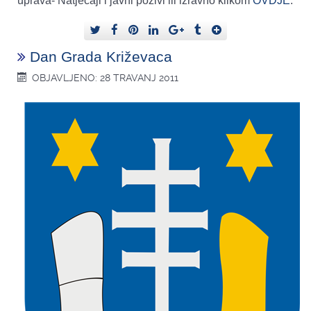
uprava- Natječaji i javni pozivi ili izravno klikom
OVDJE
.
Dan Grada Križevaca
OBJAVLJENO: 28 TRAVANJ 2011