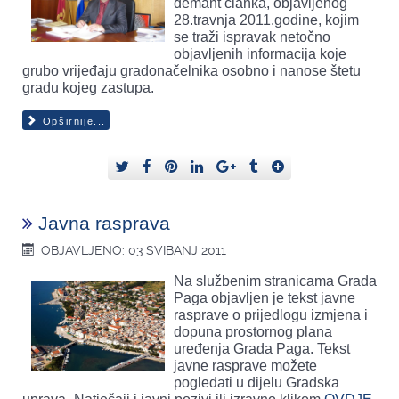
demant članka, objavljenog
28.travnja 2011.godine, kojim
se traži ispravak netočno
objavljenih informacija
koje
grubo vrijeđaju gradonačelnika osobno i nanose štetu
gradu kojeg zastupa.
Opširnije...
Javna rasprava
OBJAVLJENO: 03 SVIBANJ 2011
Na službenim stranicama Grada
Paga objavljen je tekst javne
rasprave o prijedlogu izmjena i
dopuna prostornog plana
uređenja Grada Paga. Tekst
javne rasprave možete
pogledati u dijelu Gradska