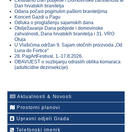
Čestitamo Dan pobjede i Domovinske zahvalnosti te
Dan hrvatskih branitelja
Odana počast poginulim paškim braniteljima
Koncert Gazdi u Pagu
Odluka o proglašenju sajamskih dana
Obilježavanje Dana pobjede i domovinske
zahvalnosti, Dana hrvatskih branitelja i 31. VRO
Oluja
U Vlašićima održan 9. Sajam otočnih proizvoda „Od
Luna do Fortice“
28. PagArtFestival, 1.-17.8.2026.
OBAVIJEST o suzbijanju odraslih oblika komaraca
(adulticidne dezinsekcije)
Aktualnosti & Novosti
Prostorni planovi
Upravni odjeli Grada
Telefonski imenik