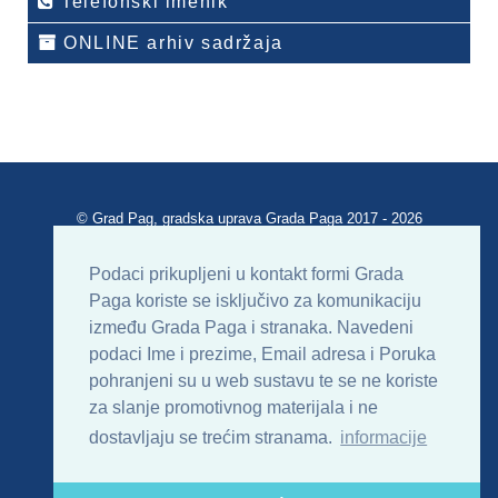
Telefonski imenik
ONLINE arhiv sadržaja
© Grad Pag, gradska uprava Grada Paga 2017 - 2026
Verzija portala V 2.00
Podaci prikupljeni u kontakt formi Grada
Paga koriste se isključivo za komunikaciju
Uvjeti korištenja
Impressum
Kontakt
između Grada Paga i stranaka. Navedeni
podaci Ime i prezime, Email adresa i Poruka
Sitemap
RSS
pohranjeni su u web sustavu te se ne koriste
za slanje promotivnog materijala i ne
dostavljaju se trećim stranama.
informacije