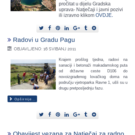
pročitat u dijelu Gradska
uprava- Natječaji i javni pozivi
ili izravno klikom
OVDJE.
Radovi u Gradu Pagu
OBJAVLJENO: 16 SVIBANJ 2011
Krajem prošlog tjedna, radovi na
sanaciji i betonaži makadamskog puta
od državne ceste D106 do
novoizgrađenog lovačkog doma na
području vjetroparka Ravne 1, ušli su u
drugu pretposljednju fazu.
Opširnije...
Obavijest vezana za Natječaj za radno