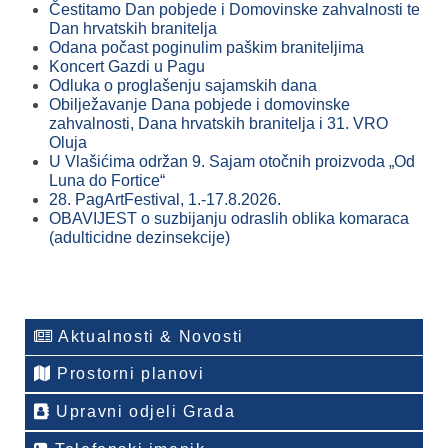
Čestitamo Dan pobjede i Domovinske zahvalnosti te
Dan hrvatskih branitelja
Odana počast poginulim paškim braniteljima
Koncert Gazdi u Pagu
Odluka o proglašenju sajamskih dana
Obilježavanje Dana pobjede i domovinske
zahvalnosti, Dana hrvatskih branitelja i 31. VRO
Oluja
U Vlašićima održan 9. Sajam otočnih proizvoda „Od
Luna do Fortice“
28. PagArtFestival, 1.-17.8.2026.
OBAVIJEST o suzbijanju odraslih oblika komaraca
(adulticidne dezinsekcije)
Aktualnosti & Novosti
Prostorni planovi
Upravni odjeli Grada