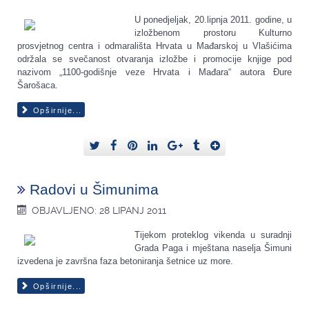
U ponedjeljak, 20.lipnja 2011. godine, u
izložbenom prostoru Kulturno
prosvjetnog centra i odmarališta Hrvata u Mađarskoj u Vlašićima
održala se svečanost otvaranja izložbe i promocije knjige pod
nazivom „1100-godišnje veze Hrvata i Mađara“ autora Đure
Šarošaca.
Opširnije...
Radovi u Šimunima
OBJAVLJENO: 28 LIPANJ 2011
Tijekom proteklog vikenda u suradnji
Grada Paga i mještana naselja Šimuni
izvedena je završna faza betoniranja šetnice uz more.
Opširnije...