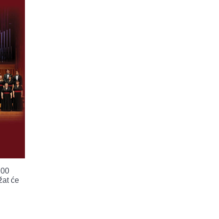
:00
žat će
.