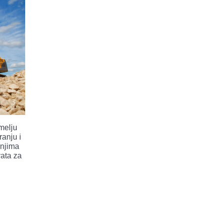
emelju
ranju i
anjima
vata za