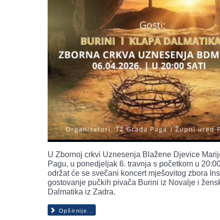
U Zbornoj crkvi Uznesenja Blažene Djevice Marij
Pagu, u ponedjeljak 6. travnja s početkom u 20:00 
održat će se svečani koncert mješovitog zbora Ins
gostovanje pučkih pivača Burini iz Novalje i žens
Dalmatika iz Zadra.
Opširnije...