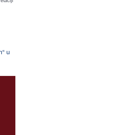
etaciji
m“ u