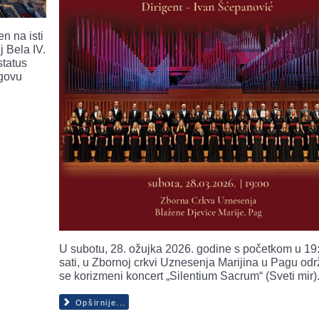
n na isti
j Bela IV.
status
egovu
U subotu, 28. ožujka 2026. godine s početkom u 19
sati, u Zbornoj crkvi Uznesenja Marijina u Pagu odr
se korizmeni koncert „Silentium Sacrum“ (Sveti mir)
Opširnije...