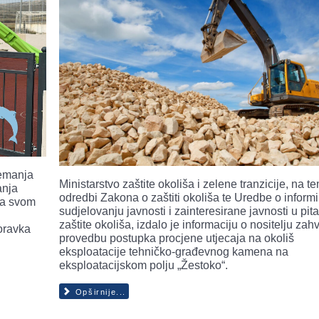
remanja
Ministarstvo zaštite okoliša i zelene tranzicije, na t
anja
odredbi Zakona o zaštiti okoliša te Uredbe o informi
na svom
sudjelovanju javnosti i zainteresirane javnosti u pit
zaštite okoliša, izdalo je informaciju o nositelju zah
boravka
provedbu postupka procjene utjecaja na okoliš
eksploatacije tehničko-građevnog kamena na
eksploatacijskom polju „Žestoko“.
Opširnije...