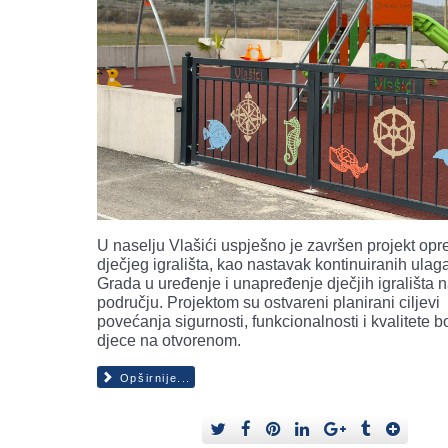
U naselju Vlašići uspješno je završen projekt op
dječjeg igrališta, kao nastavak kontinuiranih ulag
Grada u uređenje i unapređenje dječjih igrališta 
području. Projektom su ostvareni planirani ciljevi
povećanja sigurnosti, funkcionalnosti i kvalitete 
djece na otvorenom.
Opširnije...