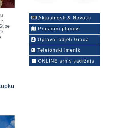
nu
Aktualnosti & Novosti
ke
Stipe
Prostorni planovi
te
o
Upravni odjeli Grada
Telefonski imenik
ONLINE arhiv sadržaja
stupku