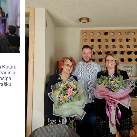
u Kotoru
radiciju
Josipa
 Pašku