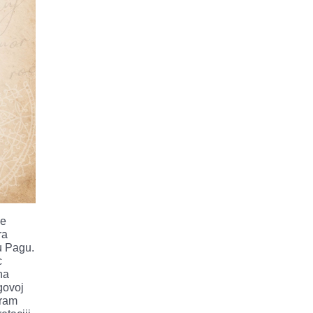
je
ra
u Pagu.
c
na
govoj
gram