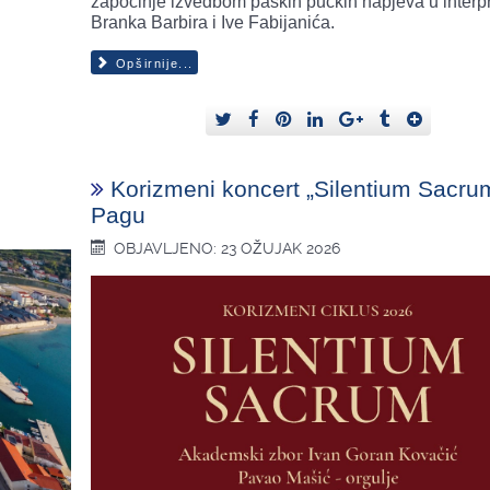
započinje izvedbom paških pučkih napjeva u interpr
Branka Barbira i Ive Fabijanića.
Opširnije...
Korizmeni koncert „Silentium Sacru
Pagu
OBJAVLJENO: 23 OŽUJAK 2026