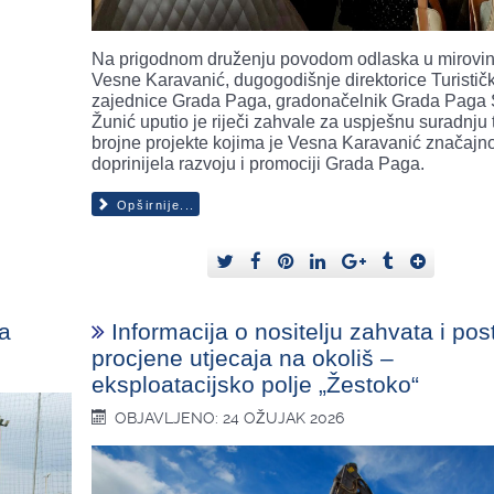
Na prigodnom druženju povodom odlaska u mirovi
Vesne Karavanić, dugogodišnje direktorice Turistič
zajednice Grada Paga, gradonačelnik Grada Paga 
Žunić uputio je riječi zahvale za uspješnu suradnju 
brojne projekte kojima je Vesna Karavanić značajn
doprinijela razvoju i promociji Grada Paga.
Opširnije...
ma
Informacija o nositelju zahvata i po
procjene utjecaja na okoliš –
eksploatacijsko polje „Žestoko“
OBJAVLJENO: 24 OŽUJAK 2026