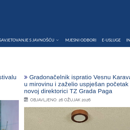
SAVJETOVANJE S JAVNOŠĆU
MJESNI ODBORI
E-USLUGE
I
tivalu
Gradonačelnik ispratio Vesnu Karav
u mirovinu i zaželio uspješan početak
novoj direktorici TZ Grada Paga
OBJAVLJENO: 26 OŽUJAK 2026