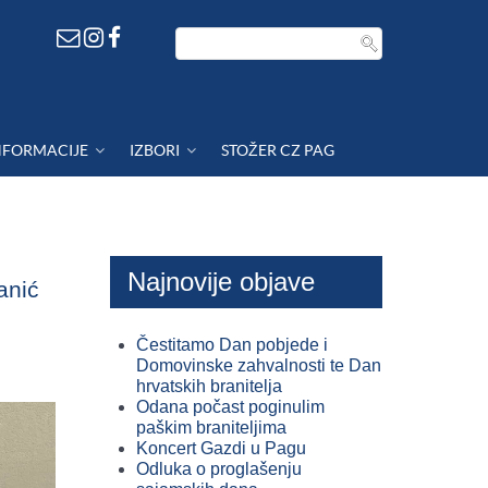
NFORMACIJE
IZBORI
STOŽER CZ PAG
Najnovije objave
anić
Čestitamo Dan pobjede i
Domovinske zahvalnosti te Dan
hrvatskih branitelja
Odana počast poginulim
paškim braniteljima
Koncert Gazdi u Pagu
Odluka o proglašenju