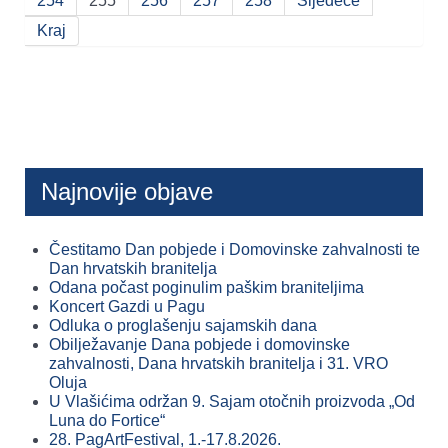
254
255
256
257
258
Sljedeće
Kraj
Najnovije objave
Čestitamo Dan pobjede i Domovinske zahvalnosti te
Dan hrvatskih branitelja
Odana počast poginulim paškim braniteljima
Koncert Gazdi u Pagu
Odluka o proglašenju sajamskih dana
Obilježavanje Dana pobjede i domovinske
zahvalnosti, Dana hrvatskih branitelja i 31. VRO
Oluja
U Vlašićima održan 9. Sajam otočnih proizvoda „Od
Luna do Fortice“
28. PagArtFestival, 1.-17.8.2026.