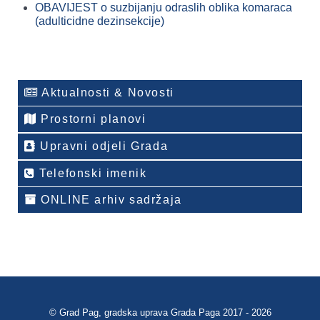
OBAVIJEST o suzbijanju odraslih oblika komaraca
(adulticidne dezinsekcije)
Aktualnosti & Novosti
Prostorni planovi
Upravni odjeli Grada
Telefonski imenik
ONLINE arhiv sadržaja
© Grad Pag, gradska uprava Grada Paga 2017 - 2026