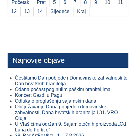
Početak
Pret
5
6
7
8
9
10
11
12
13
14
Sljedeće
Kraj
Najnovije objave
Čestitamo Dan pobjede i Domovinske zahvalnosti te
Dan hrvatskih branitelja
Odana počast poginulim paškim braniteljima
Koncert Gazdi u Pagu
Odluka o proglašenju sajamskih dana
Obilježavanje Dana pobjede i domovinske
zahvalnosti, Dana hrvatskih branitelja i 31. VRO
Oluja
U Vlašićima održan 9. Sajam otočnih proizvoda „Od
Luna do Fortice“
28. PagArtFestival, 1.-17.8.2026.