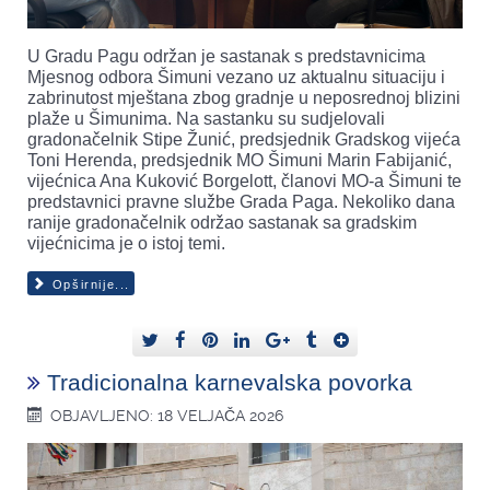
U Gradu Pagu održan je sastanak s predstavnicima
Mjesnog odbora Šimuni vezano uz aktualnu situaciju i
zabrinutost mještana zbog gradnje u neposrednoj blizini
plaže u Šimunima. Na sastanku su sudjelovali
gradonačelnik Stipe Žunić, predsjednik Gradskog vijeća
Toni Herenda, predsjednik MO Šimuni Marin Fabijanić,
vijećnica Ana Kuković Borgelott, članovi MO-a Šimuni te
predstavnici pravne službe Grada Paga. Nekoliko dana
ranije gradonačelnik održao sastanak sa gradskim
vijećnicima je o istoj temi.
Opširnije...
Tradicionalna karnevalska povorka
OBJAVLJENO: 18 VELJAČA 2026