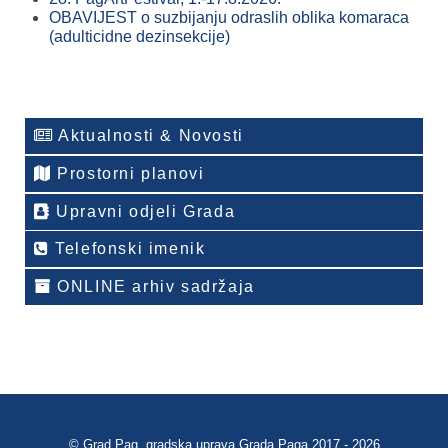
OBAVIJEST o suzbijanju odraslih oblika komaraca
(adulticidne dezinsekcije)
Aktualnosti & Novosti
Prostorni planovi
Upravni odjeli Grada
Telefonski imenik
ONLINE arhiv sadržaja
© Grad Pag, gradska uprava Grada Paga 2017 - 2026