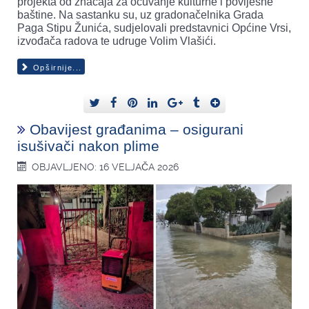
projekta od značaja za očuvanje kulturne i povijesne
baštine. Na sastanku su, uz gradonačelnika Grada
Paga Stipu Žunića, sudjelovali predstavnici Općine Vrsi,
izvođača radova te udruge Volim Vlašići.
Opširnije...
Obavijest građanima – osigurani
isušivači nakon plime
OBJAVLJENO: 16 VELJAČA 2026