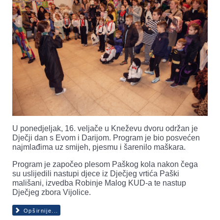
U ponedjeljak, 16. veljače u Kneževu dvoru održan je
Dječji dan s Evom i Darijom. Program je bio posvećen
najmlađima uz smijeh, pjesmu i šarenilo maškara.
Program je započeo plesom Paškog kola nakon čega
su uslijedili nastupi djece iz Dječjeg vrtića Paški
mališani, izvedba Robinje Malog KUD-a te nastup
Dječjeg zbora Vijolice.
Opširnije...