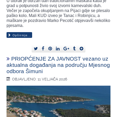
U utorak je održan dan tradicionalnih maškara kada je
grad u potpunosti živio svoj izvorni karnevalski duh.
Večer je započela okupljanjem na Pijaci gdje se plesalo
paško kolo. Mali KUD izveo je Tanac i Robinjicu, a
maškare je pozdravio Marko Pecotić otpjevavši nekoliko
pjesama.
Opširnije...
PRIOPĆENJE ZA JAVNOST vezano uz
aktualna događanja na području Mjesnog
odbora Šimuni
OBJAVLJENO: 11 VELJAČA 2026