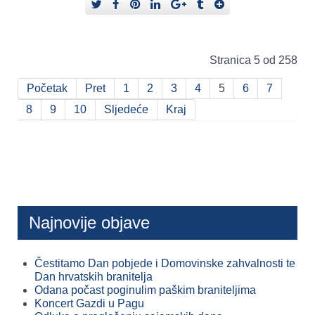
Stranica 5 od 258
Početak
Pret
1
2
3
4
5
6
7
8
9
10
Sljedeće
Kraj
Najnovije objave
Čestitamo Dan pobjede i Domovinske zahvalnosti te
Dan hrvatskih branitelja
Odana počast poginulim paškim braniteljima
Koncert Gazdi u Pagu