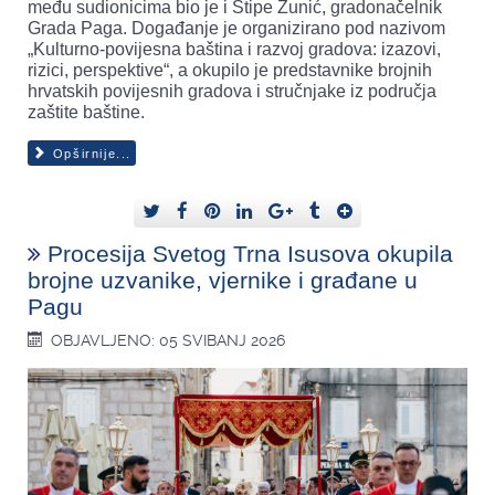
među sudionicima bio je i Stipe Žunić, gradonačelnik
Grada Paga. Događanje je organizirano pod nazivom
„Kulturno-povijesna baština i razvoj gradova: izazovi,
rizici, perspektive“, a okupilo je predstavnike brojnih
hrvatskih povijesnih gradova i stručnjake iz područja
zaštite baštine.
Opširnije...
Procesija Svetog Trna Isusova okupila
brojne uzvanike, vjernike i građane u
Pagu
OBJAVLJENO: 05 SVIBANJ 2026