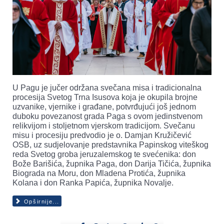
U Pagu je jučer održana svečana misa i tradicionalna
procesija Svetog Trna Isusova koja je okupila brojne
uzvanike, vjernike i građane, potvrđujući još jednom
duboku povezanost grada Paga s ovom jedinstvenom
relikvijom i stoljetnom vjerskom tradicijom. Svečanu
misu i procesiju predvodio je o. Damjan Kružičević
OSB, uz sudjelovanje predstavnika Papinskog viteškog
reda Svetog groba jeruzalemskog te svećenika: don
Bože Barišića, župnika Paga, don Darija Tičića, župnika
Biograda na Moru, don Mladena Protića, župnika
Kolana i don Ranka Papića, župnika Novalje.
Opširnije...