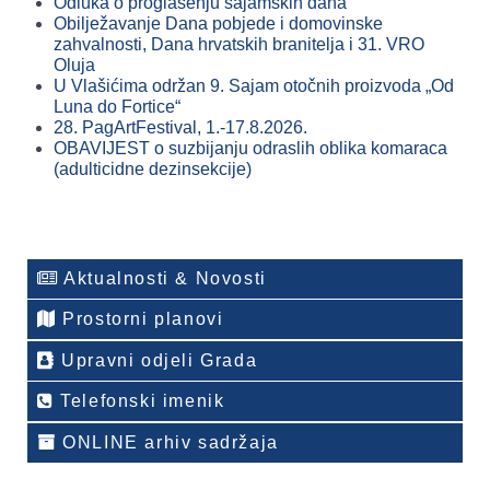
Odluka o proglašenju sajamskih dana
Obilježavanje Dana pobjede i domovinske
zahvalnosti, Dana hrvatskih branitelja i 31. VRO
Oluja
U Vlašićima održan 9. Sajam otočnih proizvoda „Od
Luna do Fortice“
28. PagArtFestival, 1.-17.8.2026.
OBAVIJEST o suzbijanju odraslih oblika komaraca
(adulticidne dezinsekcije)
Aktualnosti & Novosti
Prostorni planovi
Upravni odjeli Grada
Telefonski imenik
ONLINE arhiv sadržaja