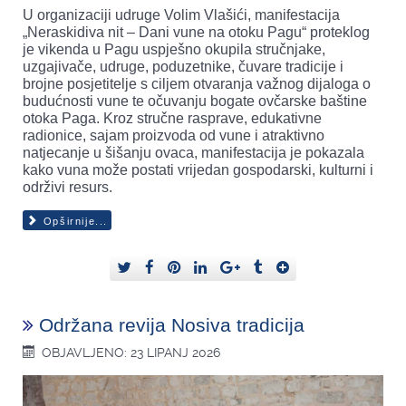
U organizaciji udruge Volim Vlašići, manifestacija
„Neraskidiva nit – Dani vune na otoku Pagu“ proteklog
je vikenda u Pagu uspješno okupila stručnjake,
uzgajivače, udruge, poduzetnike, čuvare tradicije i
brojne posjetitelje s ciljem otvaranja važnog dijaloga o
budućnosti vune te očuvanju bogate ovčarske baštine
otoka Paga. Kroz stručne rasprave, edukativne
radionice, sajam proizvoda od vune i atraktivno
natjecanje u šišanju ovaca, manifestacija je pokazala
kako vuna može postati vrijedan gospodarski, kulturni i
održivi resurs.
Opširnije...
Održana revija Nosiva tradicija
OBJAVLJENO: 23 LIPANJ 2026