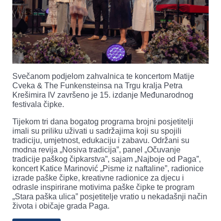
Svečanom podjelom zahvalnica te koncertom Matije
Cveka & The Funkensteinsa na Trgu kralja Petra
Krešimira IV završeno je 15. izdanje Međunarodnog
festivala čipke.
Tijekom tri dana bogatog programa brojni posjetitelji
imali su priliku uživati u sadržajima koji su spojili
tradiciju, umjetnost, edukaciju i zabavu. Održani su
modna revija „Nosiva tradicija”, panel „Očuvanje
tradicije paškog čipkarstva”, sajam „Najboje od Paga”,
koncert Katice Marinović „Pisme iz naftaline”, radionice
izrade paške čipke, kreativne radionice za djecu i
odrasle inspirirane motivima paške čipke te program
„Stara paška ulica” posjetitelje vratio u nekadašnji način
života i običaje grada Paga.