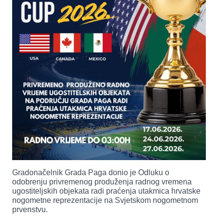
Gradonačelnik Grada Paga donio je Odluku o
odobrenju privremenog produženja radnog vremena
ugostiteljskih objekata radi praćenja utakmica hrvatske
nogometne reprezentacije na Svjetskom nogometnom
prvenstvu.