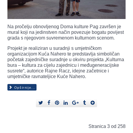
Na pročelju obnovljenog Doma kulture Pag završen je
mural koji na jedinstven način povezuje bogatu povijest
grada s njegovom suvremenom kulturnom scenom.
Projekt je realiziran u suradnji s umjetničkom
organizacijom Kuća Nahero te predstavlja simboličan
početak zajedničke suradnje u okviru projekta „Kulturna
bura – kultura za cijelu zajednicu i međugeneracijske
susrete“, autorice Rajne Racz, idejne začetnice i
umjetničke ravnateljice Kuće Nahero.
Opširnije...
Stranica 3 od 258