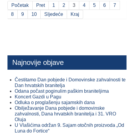
Početak
Pret
1
2
3
4
5
6
7
8
9
10
Sljedeće
Kraj
Najnovije objave
Čestitamo Dan pobjede i Domovinske zahvalnosti te
Dan hrvatskih branitelja
Odana počast poginulim paškim braniteljima
Koncert Gazdi u Pagu
Odluka o proglašenju sajamskih dana
Obilježavanje Dana pobjede i domovinske
zahvalnosti, Dana hrvatskih branitelja i 31. VRO
Oluja
U Vlašićima održan 9. Sajam otočnih proizvoda „Od
Luna do Fortice“