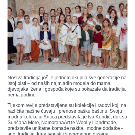
Nosiva tradicija još je jednom okupila sve generacije na
istoj pisti – od naših najmlađih modela do mama,
djevojaka, žena i gospođa koje su pokazale da tradicija
nema godine.
Tijekom revije predstavljene su kolekcije i radovi koji na
različite načine čuvaju i prenose pašku baštinu. Svoju
modnu kolekciju Antica predstavila je Iva Kondić, dok su
Sunčana More, NamoranaArt te Woolly Handmade,
predstavile unikatne komade nakita i modne dodatke -
spoj tradicije, kreativnosti i suvremenog dizajna.