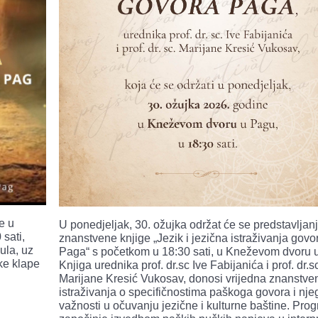
e u
U ponedjeljak, 30. ožujka održat će se predstavljan
sati,
znanstvene knjige „Jezik i jezična istraživanja govo
ula, uz
Paga“ s početkom u 18:30 sati, u Kneževom dvoru 
ke klape
Knjiga urednika prof. dr.sc Ive Fabijanića i prof. dr.s
Marijane Kresić Vukosav, donosi vrijedna znanstve
istraživanja o specifičnostima paškoga govora i nje
važnosti u očuvanju jezične i kulturne baštine. Pro