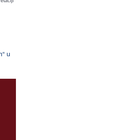
etaciji
m“ u