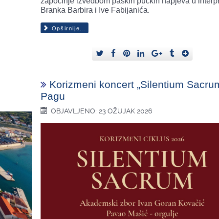
započinje izvedbom paških pučkih napjeva u interpr
Branka Barbira i Ive Fabijanića.
Opširnije...
Korizmeni koncert „Silentium Sacru
Pagu
OBJAVLJENO: 23 OŽUJAK 2026