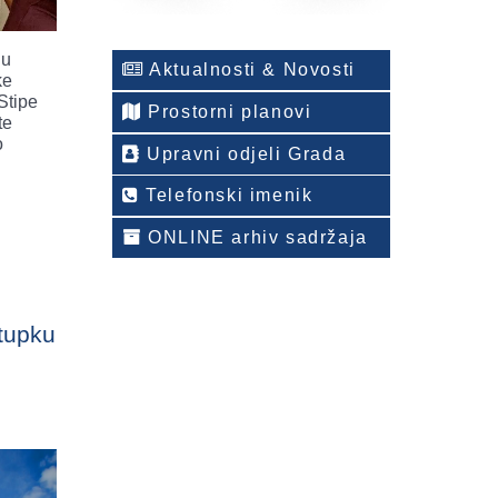
nu
Aktualnosti & Novosti
ke
Stipe
Prostorni planovi
te
o
Upravni odjeli Grada
Telefonski imenik
ONLINE arhiv sadržaja
stupku