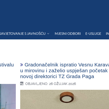
SAVJETOVANJE S JAVNOŠĆU
MJESNI ODBORI
E-USLUGE
I
tivalu
Gradonačelnik ispratio Vesnu Karav
u mirovinu i zaželio uspješan početak
novoj direktorici TZ Grada Paga
OBJAVLJENO: 26 OŽUJAK 2026