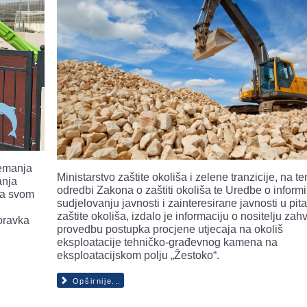
remanja
Ministarstvo zaštite okoliša i zelene tranzicije, na t
anja
odredbi Zakona o zaštiti okoliša te Uredbe o informi
na svom
sudjelovanju javnosti i zainteresirane javnosti u pit
zaštite okoliša, izdalo je informaciju o nositelju zah
boravka
provedbu postupka procjene utjecaja na okoliš
eksploatacije tehničko-građevnog kamena na
eksploatacijskom polju „Žestoko“.
Opširnije...