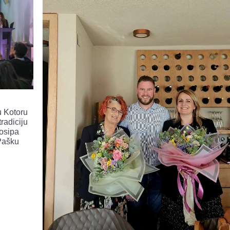
u Kotoru
radiciju
Josipa
 Pašku