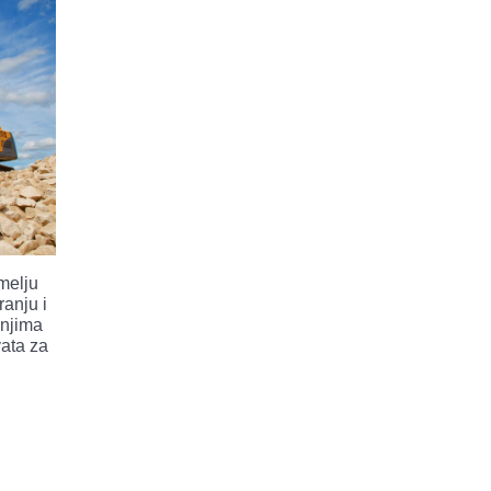
emelju
ranju i
anjima
vata za