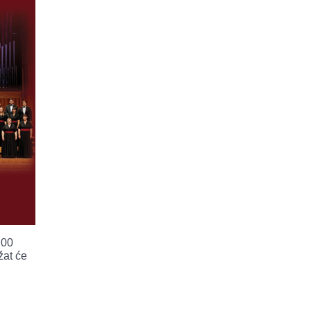
:00
žat će
.