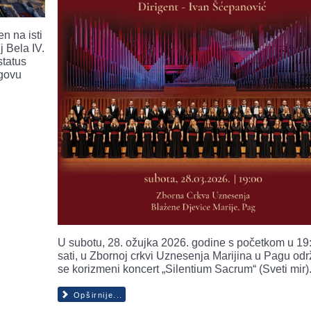
n na isti
j Bela IV.
status
egovu
U subotu, 28. ožujka 2026. godine s početkom u 19
sati, u Zbornoj crkvi Uznesenja Marijina u Pagu odr
se korizmeni koncert „Silentium Sacrum“ (Sveti mir)
Opširnije...