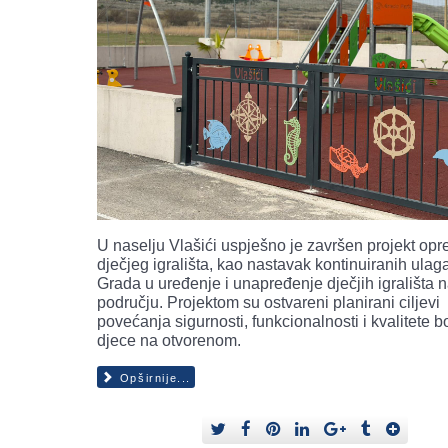
U naselju Vlašići uspješno je završen projekt op
dječjeg igrališta, kao nastavak kontinuiranih ulag
Grada u uređenje i unapređenje dječjih igrališta 
području. Projektom su ostvareni planirani ciljevi
povećanja sigurnosti, funkcionalnosti i kvalitete 
djece na otvorenom.
Opširnije...