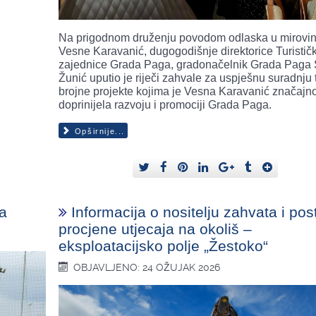
Na prigodnom druženju povodom odlaska u mirovi
Vesne Karavanić, dugogodišnje direktorice Turistič
zajednice Grada Paga, gradonačelnik Grada Paga 
Žunić uputio je riječi zahvale za uspješnu suradnju 
brojne projekte kojima je Vesna Karavanić značajn
doprinijela razvoju i promociji Grada Paga.
Opširnije...
ma
Informacija o nositelju zahvata i po
procjene utjecaja na okoliš –
eksploatacijsko polje „Žestoko“
OBJAVLJENO: 24 OŽUJAK 2026