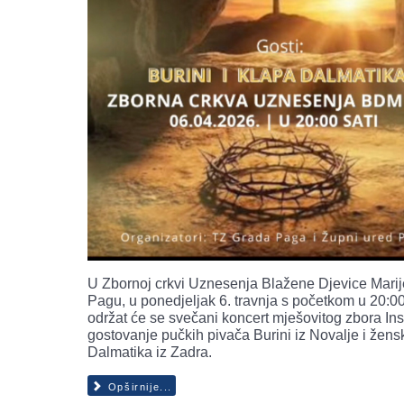
U Zbornoj crkvi Uznesenja Blažene Djevice Marij
Pagu, u ponedjeljak 6. travnja s početkom u 20:00 
održat će se svečani koncert mješovitog zbora Ins
gostovanje pučkih pivača Burini iz Novalje i žens
Dalmatika iz Zadra.
Opširnije...