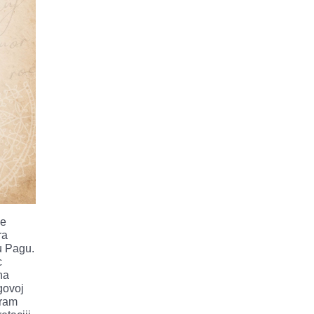
je
ra
u Pagu.
c
na
govoj
gram