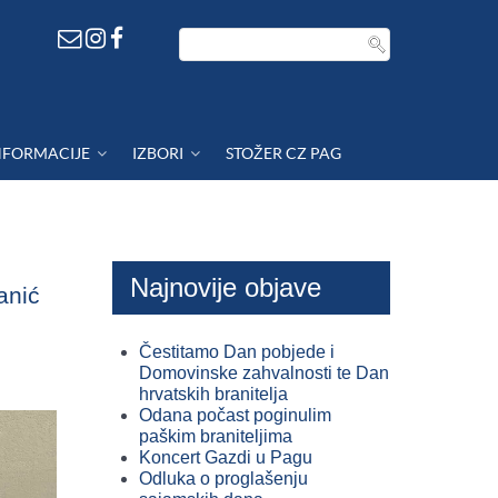
NFORMACIJE
IZBORI
STOŽER CZ PAG
Najnovije objave
anić
Čestitamo Dan pobjede i
Domovinske zahvalnosti te Dan
hrvatskih branitelja
Odana počast poginulim
paškim braniteljima
Koncert Gazdi u Pagu
Odluka o proglašenju