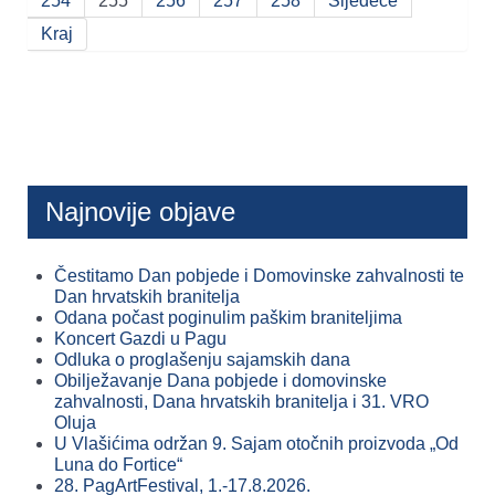
254
255
256
257
258
Sljedeće
Kraj
Najnovije objave
Čestitamo Dan pobjede i Domovinske zahvalnosti te
Dan hrvatskih branitelja
Odana počast poginulim paškim braniteljima
Koncert Gazdi u Pagu
Odluka o proglašenju sajamskih dana
Obilježavanje Dana pobjede i domovinske
zahvalnosti, Dana hrvatskih branitelja i 31. VRO
Oluja
U Vlašićima održan 9. Sajam otočnih proizvoda „Od
Luna do Fortice“
28. PagArtFestival, 1.-17.8.2026.