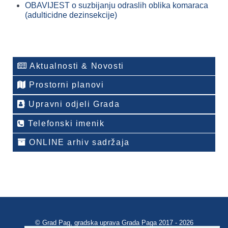
OBAVIJEST o suzbijanju odraslih oblika komaraca
(adulticidne dezinsekcije)
Aktualnosti & Novosti
Prostorni planovi
Upravni odjeli Grada
Telefonski imenik
ONLINE arhiv sadržaja
© Grad Pag, gradska uprava Grada Paga 2017 - 2026